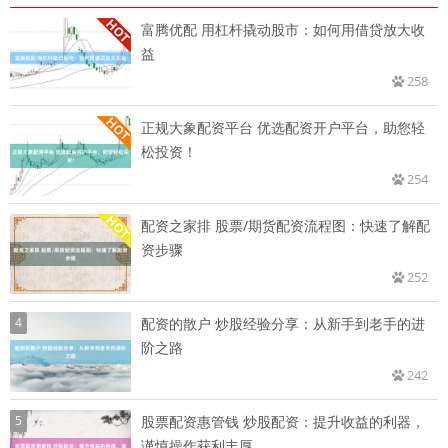
富腾优配 用杠杆撬动股市：如何用借贷放大收
益
258
正规大象配资平台 优选配资开户平台，助您轻
松投资！
254
配资之家排 股票/期货配资流程图：快速了解配
资步骤
252
4
配资的散户 炒股经验分享：从新手到老手的进
阶之路
242
5
股票配资惠管钱 炒股配资：提升收益的利器，
谨慎操作获利丰厚