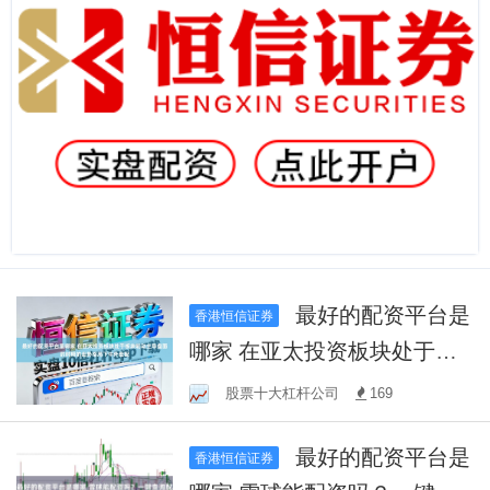
最好的配资平台是
香港恒信证券
哪家 在亚太投资板块处于板
块轮动主导盘面的时期的走
股票十大杠杆公司
169
势格局下中外盘配
最好的配资平台是
香港恒信证券