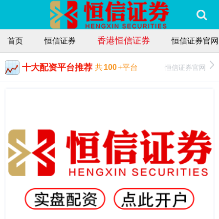
香港恒信证券
首页
恒信证券
恒信证券官网
十大配资平台推荐
恒信证券官网
共
100
+平台