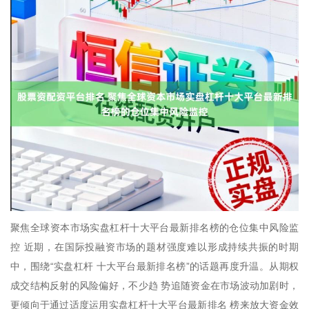
聚焦全球资本市场实盘杠杆十大平台最新排名榜的仓位集中风险监
控 近期，在国际投融资市场的题材强度难以形成持续共振的时期
中，围绕“实盘杠杆 十大平台最新排名榜”的话题再度升温。从期权
成交结构反射的风险偏好，不少趋 势追随资金在市场波动加剧时，
更倾向于通过适度运用实盘杠杆十大平台最新排名 榜来放大资金效