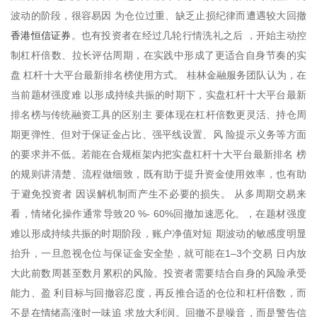
波动的阶段，很容易因 为仓位过重、缺乏止损纪律而遭遇较大回撤
香港恒信证券
。也有投资者在经过几轮行情洗礼之后 ，开始主动控
制杠杆倍数、拉长评估周期，在实践中形成了更适合自身节奏的实
盘 杠杆十大平台最新排名榜使用方式。 桂林金融服务团队认为，在
当前题材强度难 以形成持续共振的时期下，实盘杠杆十大平台最新
排名榜与传统融资工具的区别主 要体现在杠杆倍数更灵活、持仓周
期更弹性、但对于保证金占比、强平线设置、风 险提示义务等方面
的要求并不低。若能在合规框架内把实盘杠杆十大平台最新排名 榜
的规则讲清楚、流程做细致，既有助于提升资金使用效率，也有助
于避免投资者 因误解机制而产生不必要的损失。 从多周期交易来
看，情绪化操作通常导致20 %- 60%回撤加速恶化。，在题材强度
难以形成持续共振的时期阶段，账户净值对短 期波动的敏感度明显
抬升，一旦忽视仓位与保证金安全垫，就可能在1–3个交易 日内放
大此前数周甚至数月累积的风险。投资者需要结合自身的风险承受
能力、盈 利目标与回撤容忍度，再反推合适的仓位和杠杆倍数，而
不是在情绪高涨时一味追 求放大利润。回撤不是噪音，而是警告信