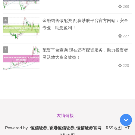
233
4
金融销售做配资 配资炒股平台官方网站：安全
专业，助您盈利！
227
5
配资平台查询 现在还有配资服务，助力投资者
灵活放大资金效益！
220
友情链接：
恒信证券_香港恒信证券_恒信证券官网
RSS地图
HT
Powered by
ML地图