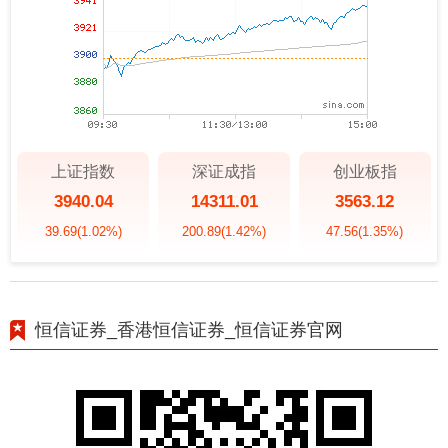
上证指数
深证成指
创业板指
3940.04
14311.01
3563.12
39.69
(1.02%)
200.89
(1.42%)
47.56
(1.35%)
恒信证券_香港恒信证券_恒信证券官网