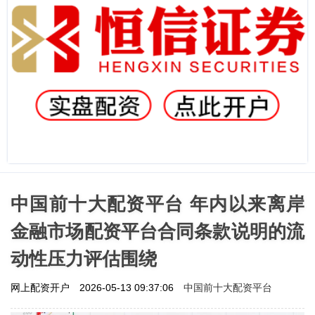
中国前十大配资平台 年内以来离岸
金融市场配资平台合同条款说明的流
动性压力评估围绕
中国前十大配资平台
网上配资开户
2026-05-13 09:37:06