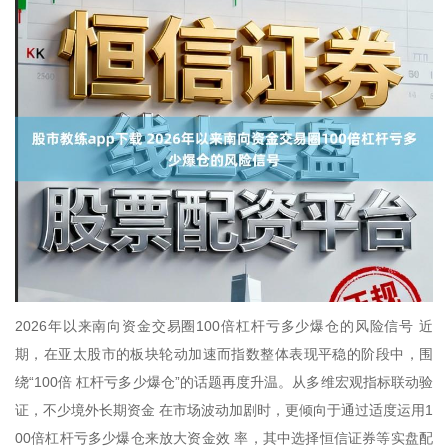
2026年以来南向资金交易圈100倍杠杆亏多少爆仓的风险信号 近
期，在亚太股市的板块轮动加速而指数整体表现平稳的阶段中，围
绕“100倍 杠杆亏多少爆仓”的话题再度升温。从多维宏观指标联动验
证，不少境外长期资金 在市场波动加剧时，更倾向于通过适度运用1
00倍杠杆亏多少爆仓来放大资金效 率，其中选择恒信证券等实盘配