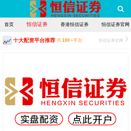
恒信证券
首页
香港恒信证券
恒信证券官网
十大配资平台推荐
恒信证券官网
共
100
+平台